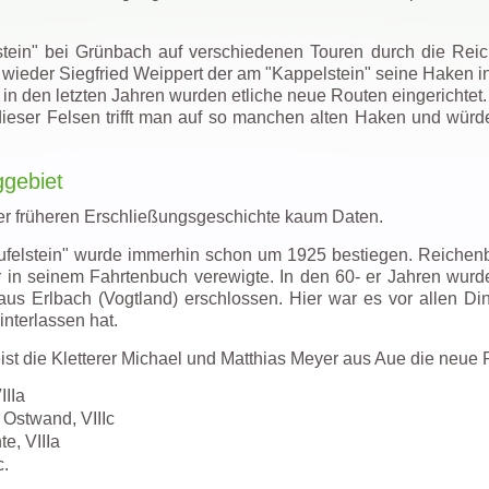
tein" bei Grünbach auf verschiedenen Touren durch die Reic
 wieder Siegfried Weippert der am "Kappelstein" seine Haken i
 in den letzten Jahren wurden etliche neue Routen eingerichtet.
dieser Felsen trifft man auf so manchen alten Haken und wür
ggebiet
er früheren Erschließungsgeschichte kaum Daten.
ufelstein" wurde immerhin schon um 1925 bestiegen. Reichenb
 in seinem Fahrtenbuch verewigte. In den 60- er Jahren wurd
s Erlbach (Vogtland) erschlossen. Hier war es vor allen Di
interlassen hat.
eist die Kletterer Michael und Matthias Meyer aus Aue die neu
IIIa
e Ostwand, VIIIc
te, VIIIa
c.