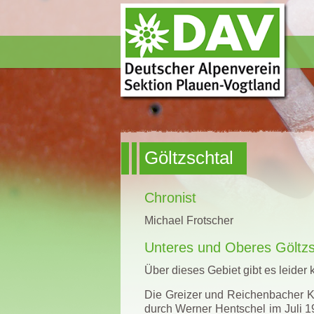
Göltzschtal
Chronist
Michael Frotscher
Unteres und Oberes Göltzs
Über dieses Gebiet gibt es leider
Die Greizer und Reichenbacher Kl
durch Werner Hentschel im Juli 1