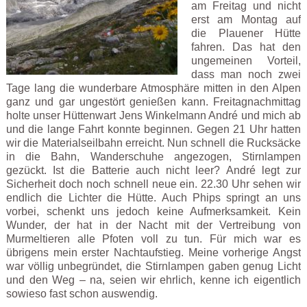
am Freitag und nicht
erst am Montag auf
die Plauener Hütte
fahren. Das hat den
ungemeinen Vorteil,
dass man noch zwei
Tage lang die wunderbare Atmosphäre mitten in den Alpen
ganz und gar ungestört genießen kann. Freitagnachmittag
holte unser Hüttenwart Jens Winkelmann André und mich ab
und die lange Fahrt konnte beginnen. Gegen 21 Uhr hatten
wir die Materialseilbahn erreicht. Nun schnell die Rucksäcke
in die Bahn, Wanderschuhe angezogen, Stirnlampen
gezückt. Ist die Batterie auch nicht leer? André legt zur
Sicherheit doch noch schnell neue ein. 22.30 Uhr sehen wir
endlich die Lichter die Hütte. Auch Phips springt an uns
vorbei, schenkt uns jedoch keine Aufmerksamkeit. Kein
Wunder, der hat in der Nacht mit der Vertreibung von
Murmeltieren alle Pfoten voll zu tun. Für mich war es
übrigens mein erster Nachtaufstieg. Meine vorherige Angst
war völlig unbegründet, die Stirnlampen gaben genug Licht
und den Weg – na, seien wir ehrlich, kenne ich eigentlich
sowieso fast schon auswendig.