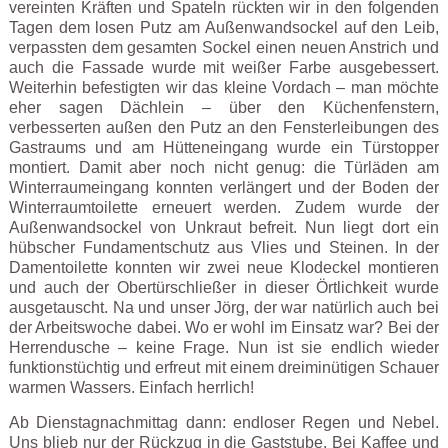
vereinten Kräften und Spateln rückten wir in den folgenden
Tagen dem losen Putz am Außenwandsockel auf den Leib,
verpassten dem gesamten Sockel einen neuen Anstrich und
auch die Fassade wurde mit weißer Farbe ausgebessert.
Weiterhin befestigten wir das kleine Vordach – man möchte
eher sagen Dächlein – über den Küchenfenstern,
verbesserten außen den Putz an den Fensterleibungen des
Gastraums und am Hütteneingang wurde ein Türstopper
montiert. Damit aber noch nicht genug: die Türläden am
Winterraumeingang konnten verlängert und der Boden der
Winterraumtoilette erneuert werden. Zudem wurde der
Außenwandsockel von Unkraut befreit. Nun liegt dort ein
hübscher Fundamentschutz aus Vlies und Steinen. In der
Damentoilette konnten wir zwei neue Klodeckel montieren
und auch der Obertürschließer in dieser Örtlichkeit wurde
ausgetauscht. Na und unser Jörg, der war natürlich auch bei
der Arbeitswoche dabei. Wo er wohl im Einsatz war? Bei der
Herrendusche – keine Frage. Nun ist sie endlich wieder
funktionstüchtig und erfreut mit einem dreiminütigen Schauer
warmen Wassers. Einfach herrlich!
Ab Dienstagnachmittag dann: endloser Regen und Nebel.
Uns blieb nur der Rückzug in die Gaststube. Bei Kaffee und