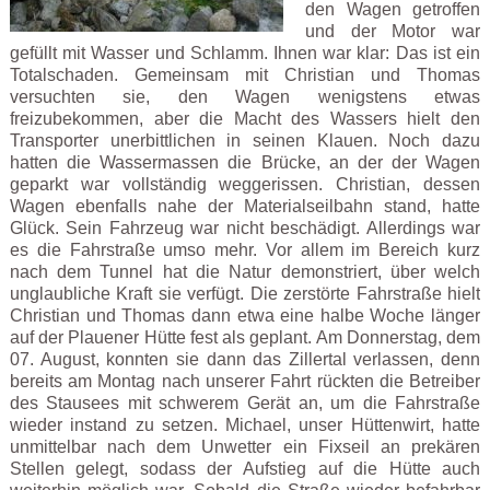
den Wagen getroffen
und der Motor war
gefüllt mit Wasser und Schlamm. Ihnen war klar: Das ist ein
Totalschaden. Gemeinsam mit Christian und Thomas
versuchten sie, den Wagen wenigstens etwas
freizubekommen, aber die Macht des Wassers hielt den
Transporter unerbittlichen in seinen Klauen. Noch dazu
hatten die Wassermassen die Brücke, an der der Wagen
geparkt war vollständig weggerissen. Christian, dessen
Wagen ebenfalls nahe der Materialseilbahn stand, hatte
Glück. Sein Fahrzeug war nicht beschädigt. Allerdings war
es die Fahrstraße umso mehr. Vor allem im Bereich kurz
nach dem Tunnel hat die Natur demonstriert, über welch
unglaubliche Kraft sie verfügt. Die zerstörte Fahrstraße hielt
Christian und Thomas dann etwa eine halbe Woche länger
auf der Plauener Hütte fest als geplant. Am Donnerstag, dem
07. August, konnten sie dann das Zillertal verlassen, denn
bereits am Montag nach unserer Fahrt rückten die Betreiber
des Stausees mit schwerem Gerät an, um die Fahrstraße
wieder instand zu setzen. Michael, unser Hüttenwirt, hatte
unmittelbar nach dem Unwetter ein Fixseil an prekären
Stellen gelegt, sodass der Aufstieg auf die Hütte auch