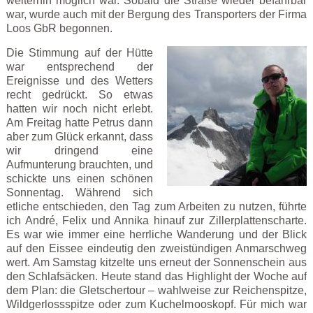
weiterhin möglich war. Sobald die Straße wieder befahrbar
war, wurde auch mit der Bergung des Transporters der Firma
Loos GbR begonnen.
Die Stimmung auf der Hütte
war entsprechend der
Ereignisse und des Wetters
recht gedrückt. So etwas
hatten wir noch nicht erlebt.
Am Freitag hatte Petrus dann
aber zum Glück erkannt, dass
wir dringend eine
Aufmunterung brauchten, und
schickte uns einen schönen
Sonnentag. Während sich
etliche entschieden, den Tag zum Arbeiten zu nutzen, führte
ich André, Felix und Annika hinauf zur Zillerplattenscharte.
Es war wie immer eine herrliche Wanderung und der Blick
auf den Eissee eindeutig den zweistündigen Anmarschweg
wert. Am Samstag kitzelte uns erneut der Sonnenschein aus
den Schlafsäcken. Heute stand das Highlight der Woche auf
dem Plan: die Gletschertour – wahlweise zur Reichenspitze,
Wildgerlossspitze oder zum Kuchelmooskopf. Für mich war