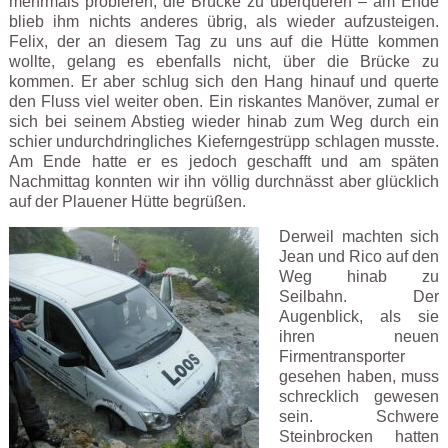
mehrmals probieren, die Brücke zu überqueren – am Ende
blieb ihm nichts anderes übrig, als wieder aufzusteigen.
Felix, der an diesem Tag zu uns auf die Hütte kommen
wollte, gelang es ebenfalls nicht, über die Brücke zu
kommen. Er aber schlug sich den Hang hinauf und querte
den Fluss viel weiter oben. Ein riskantes Manöver, zumal er
sich bei seinem Abstieg wieder hinab zum Weg durch ein
schier undurchdringliches Kieferngestrüpp schlagen musste.
Am Ende hatte er es jedoch geschafft und am späten
Nachmittag konnten wir ihn völlig durchnässt aber glücklich
auf der Plauener Hütte begrüßen.
Derweil machten sich
Jean und Rico auf den
Weg hinab zu
Seilbahn. Der
Augenblick, als sie
ihren neuen
Firmentransporter
gesehen haben, muss
schrecklich gewesen
sein. Schwere
Steinbrocken hatten