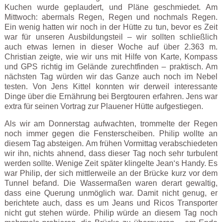
Kuchen wurde geplaudert, und Pläne geschmiedet. Am
Mittwoch: abermals Regen, Regen und nochmals Regen.
Ein wenig hatten wir noch in der Hütte zu tun, bevor es Zeit
war für unseren Ausbildungsteil – wir sollten schließlich
auch etwas lernen in dieser Woche auf über 2.363 m.
Christian zeigte, wie wir uns mit Hilfe von Karte, Kompass
und GPS richtig im Gelände zurechtfinden – praktisch. Am
nächsten Tag würden wir das Ganze auch noch im Nebel
testen. Von Jens Kittel konnten wir derweil interessante
Dinge über die Ernährung bei Bergtouren erfahren. Jens war
extra für seinen Vortrag zur Plauener Hütte aufgestiegen.
Als wir am Donnerstag aufwachten, trommelte der Regen
noch immer gegen die Fensterscheiben. Philip wollte an
diesem Tag absteigen. Am frühen Vormittag verabschiedeten
wir ihn, nichts ahnend, dass dieser Tag noch sehr turbulent
werden sollte. Wenige Zeit später klingelte Jean‘s Handy. Es
war Philip, der sich mittlerweile an der Brücke kurz vor dem
Tunnel befand. Die Wassermaßen waren derart gewaltig,
dass eine Querung unmöglich war. Damit nicht genug, er
berichtete auch, dass es um Jeans und Ricos Transporter
nicht gut stehen würde. Philip würde an diesem Tag noch