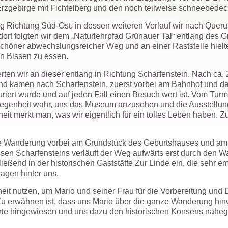
 Erzgebirge mit Fichtelberg und den noch teilweise schneebedec
 Richtung Süd-Ost, in dessen weiteren Verlauf wir nach Queru
rt folgten wir dem „Naturlehrpfad Grünauer Tal“ entlang des 
öner abwechslungsreicher Weg und an einer Raststelle hielten
n Bissen zu essen.
n wir an dieser entlang in Richtung Scharfenstein. Nach ca.
nd kamen nach Scharfenstein, zuerst vorbei am Bahnhof und da
uriert wurde und auf jeden Fall einen Besuch wert ist. Vom Tur
legenheit wahr, uns das Museum anzusehen und die Ausstellung
eit merkt man, was wir eigentlich für ein tolles Leben haben. Z
ere Wanderung vorbei am Grundstück des Geburtshauses und am
sen Scharfensteins verläuft der Weg aufwärts erst durch den 
ießend in der historischen Gaststätte Zur Linde ein, die sehr em
lagen hinter uns.
it nutzen, um Mario und seiner Frau für die Vorbereitung und
u erwähnen ist, dass uns Mario über die ganze Wanderung hi
rte hingewiesen und uns dazu den historischen Konsens nahege