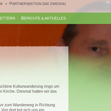
UM
PARTNERSEKTION DAV ZWICKAU
KLETTERN
BERICHTE & AKTUELLES
schöne Kulturwanderung rings um
r Kirche. Diesmal hatten wir das
n wir zum Wanderweg in Richtung
Von dort bot sich uns ein