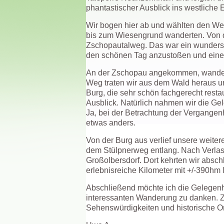
phantastischer Ausblick ins westliche
Wir bogen hier ab und wählten den Weg
bis zum Wiesengrund wanderten. Von do
Zschopautalweg. Das war ein wundersch
den schönen Tag anzustoßen und eine
An der Zschopau angekommen, wanderte
Weg traten wir aus dem Wald heraus u
Burg, die sehr schön fachgerecht resta
Ausblick. Natürlich nahmen wir die Ge
Ja, bei der Betrachtung der Vergangenh
etwas anders.
Von der Burg aus verlief unsere weit
dem Stülpnerweg entlang. Nach Verlas
Großolbersdorf. Dort kehrten wir abschl
erlebnisreiche Kilometer mit +/-390hm 
Abschließend möchte ich die Gelegenhe
interessanten Wanderung zu danken. Z
Sehenswürdigkeiten und historische O