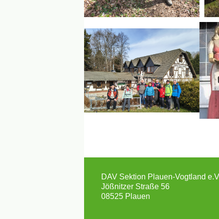
DAV Sektion Plauen-Vogtland e.V
Jößnitzer Straße 56
08525 Plauen