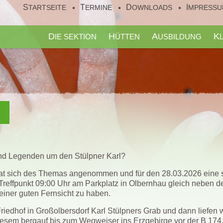
STARTSEITE
TERMINE
DOWNLOADS
IMPRESS
DIE SEKTION
HÜTTEN
AUSBILDUNG
und Legenden um den Stülpner Karl?
at sich des Themas angenommen und für den 28.03.2026 eine 
Treffpunkt 09:00 Uhr am Parkplatz in Olbernhau gleich neben de
 einer guten Fernsicht zu haben.
 Friedhof in Großolbersdorf Karl Stülpners Grab und dann liefe
esem bergauf bis zum Wegweiser ins Erzgebirge vor der B 174. 