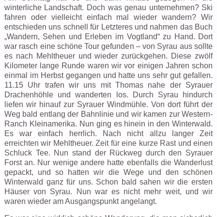
winterliche Landschaft. Doch was genau unternehmen? Ski
fahren oder vielleicht einfach mal wieder wandern? Wir
entschieden uns schnell für Letzteres und nahmen das Buch
„Wandern, Sehen und Erleben im Vogtland“ zu Hand. Dort
war rasch eine schöne Tour gefunden – von Syrau aus sollte
es nach Mehltheuer und wieder zurückgehen. Diese zwölf
Kilometer lange Runde waren wir vor einigen Jahren schon
einmal im Herbst gegangen und hatte uns sehr gut gefallen.
11.15 Uhr trafen wir uns mit Thomas nahe der Syrauer
Drachenhöhle und wanderten los. Durch Syrau hindurch
liefen wir hinauf zur Syrauer Windmühle. Von dort führt der
Weg bald entlang der Bahnlinie und wir kamen zur Western-
Ranch Kleinamerika. Nun ging es hinein in den Winterwald.
Es war einfach herrlich. Nach nicht allzu langer Zeit
erreichten wir Mehltheuer. Zeit für eine kurze Rast und einen
Schluck Tee. Nun stand der Rückweg durch den Syrauer
Forst an. Nur wenige andere hatte ebenfalls die Wanderlust
gepackt, und so hatten wir die Wege und den schönen
Winterwald ganz für uns. Schon bald sahen wir die ersten
Häuser von Syrau. Nun war es nicht mehr weit, und wir
waren wieder am Ausgangspunkt angelangt.