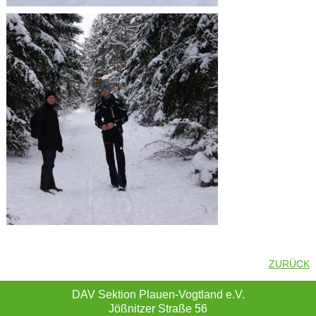
ZURÜCK
DAV Sektion Plauen-Vogtland e.V.
Jößnitzer Straße 56