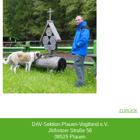
ZURÜCK
DAV Sektion Plauen-Vogtland e.V.
Jößnitzer Straße 56
08525 Plauen