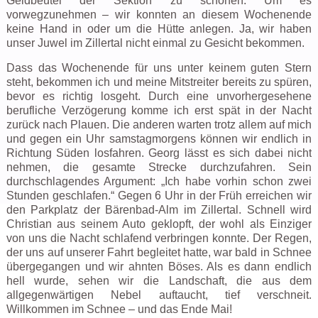
Geldbeutel der Sektion zu schonen. Um es
vorwegzunehmen – wir konnten an diesem Wochenende
keine Hand in oder um die Hütte anlegen. Ja, wir haben
unser Juwel im Zillertal nicht einmal zu Gesicht bekommen.
Dass das Wochenende für uns unter keinem guten Stern
steht, bekommen ich und meine Mitstreiter bereits zu spüren,
bevor es richtig losgeht. Durch eine unvorhergesehene
berufliche Verzögerung komme ich erst spät in der Nacht
zurück nach Plauen. Die anderen warten trotz allem auf mich
und gegen ein Uhr samstagmorgens können wir endlich in
Richtung Süden losfahren. Georg lässt es sich dabei nicht
nehmen, die gesamte Strecke durchzufahren. Sein
durchschlagendes Argument: „Ich habe vorhin schon zwei
Stunden geschlafen.“ Gegen 6 Uhr in der Früh erreichen wir
den Parkplatz der Bärenbad-Alm im Zillertal. Schnell wird
Christian aus seinem Auto geklopft, der wohl als Einziger
von uns die Nacht schlafend verbringen konnte. Der Regen,
der uns auf unserer Fahrt begleitet hatte, war bald in Schnee
übergegangen und wir ahnten Böses. Als es dann endlich
hell wurde, sehen wir die Landschaft, die aus dem
allgegenwärtigen Nebel auftaucht, tief verschneit.
Willkommen im Schnee – und das Ende Mai!