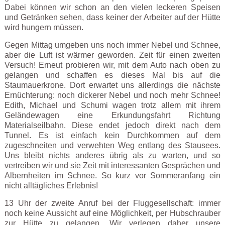
Dabei können wir schon an den vielen leckeren Speisen
und Getränken sehen, dass keiner der Arbeiter auf der Hütte
wird hungern müssen.
Gegen Mittag umgeben uns noch immer Nebel und Schnee,
aber die Luft ist wärmer geworden. Zeit für einen zweiten
Versuch! Erneut probieren wir, mit dem Auto nach oben zu
gelangen und schaffen es dieses Mal bis auf die
Staumauerkrone. Dort erwartet uns allerdings die nächste
Ernüchterung: noch dickerer Nebel und noch mehr Schnee!
Edith, Michael und Schumi wagen trotz allem mit ihrem
Geländewagen eine Erkundungsfahrt Richtung
Materialseilbahn. Diese endet jedoch direkt nach dem
Tunnel. Es ist einfach kein Durchkommen auf dem
zugeschneiten und verwehten Weg entlang des Stausees.
Uns bleibt nichts anderes übrig als zu warten, und so
vertreiben wir und sie Zeit mit interessanten Gesprächen und
Albernheiten im Schnee. So kurz vor Sommeranfang ein
nicht alltägliches Erlebnis!
13 Uhr der zweite Anruf bei der Fluggesellschaft: immer
noch keine Aussicht auf eine Möglichkeit, per Hubschrauber
zur Hütte zu gelangen. Wir verlegen daher unsere