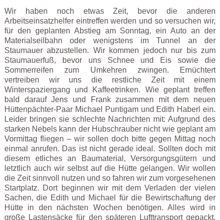
Wir haben noch etwas Zeit, bevor die anderen
Arbeitseinsatzhelfer eintreffen werden und so versuchen wir,
für den geplanten Abstieg am Sonntag, ein Auto an der
Materialseilbahn oder wenigstens im Tunnel an der
Staumauer abzustellen. Wir kommen jedoch nur bis zum
Staumauerfuß, bevor uns Schnee und Eis sowie die
Sommerreifen zum Umkehren zwingen. Ernüchtert
vertreiben wir uns die restliche Zeit mit einem
Winterspaziergang und Kaffeetrinken. Wie geplant treffen
bald darauf Jens und Frank zusammen mit dem neuen
Hüttenpächter-Paar Michael Puntigam und Edith Haberl ein.
Leider bringen sie schlechte Nachrichten mit: Aufgrund des
starken Nebels kann der Hubschrauber nicht wie geplant am
Vormittag fliegen – wir sollen doch bitte gegen Mittag noch
einmal anrufen. Das ist nicht gerade ideal. Sollten doch mit
diesem etliches an Baumaterial, Versorgungsgütern und
letztlich auch wir selbst auf die Hütte gelangen. Wir wollen
die Zeit sinnvoll nutzen und so fahren wir zum vorgesehenen
Startplatz. Dort beginnen wir mit dem Verladen der vielen
Sachen, die Edith und Michael für die Bewirtschaftung der
Hütte in den nächsten Wochen benötigen. Alles wird in
große Lastensäcke für den späteren Lufttransport gepackt.