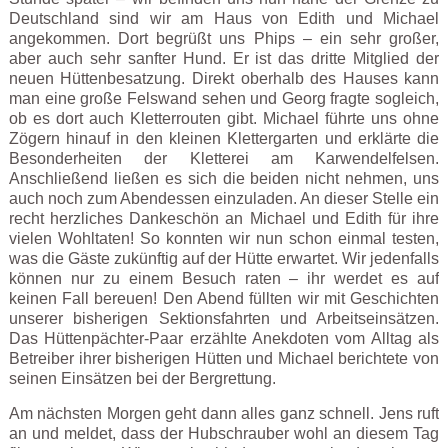
Deutschland sind wir am Haus von Edith und Michael
angekommen. Dort begrüßt uns Phips – ein sehr großer,
aber auch sehr sanfter Hund. Er ist das dritte Mitglied der
neuen Hüttenbesatzung. Direkt oberhalb des Hauses kann
man eine große Felswand sehen und Georg fragte sogleich,
ob es dort auch Kletterrouten gibt. Michael führte uns ohne
Zögern hinauf in den kleinen Klettergarten und erklärte die
Besonderheiten der Kletterei am Karwendelfelsen.
Anschließend ließen es sich die beiden nicht nehmen, uns
auch noch zum Abendessen einzuladen. An dieser Stelle ein
recht herzliches Dankeschön an Michael und Edith für ihre
vielen Wohltaten! So konnten wir nun schon einmal testen,
was die Gäste zukünftig auf der Hütte erwartet. Wir jedenfalls
können nur zu einem Besuch raten – ihr werdet es auf
keinen Fall bereuen! Den Abend füllten wir mit Geschichten
unserer bisherigen Sektionsfahrten und Arbeitseinsätzen.
Das Hüttenpächter-Paar erzählte Anekdoten vom Alltag als
Betreiber ihrer bisherigen Hütten und Michael berichtete von
seinen Einsätzen bei der Bergrettung.
Am nächsten Morgen geht dann alles ganz schnell. Jens ruft
an und meldet, dass der Hubschrauber wohl an diesem Tag