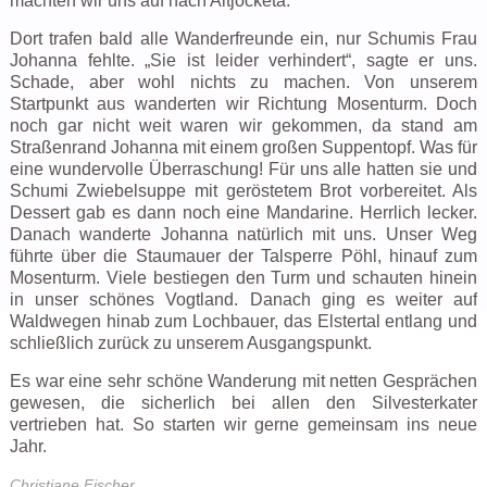
machten wir uns auf nach Altjocketa.
Dort trafen bald alle Wanderfreunde ein, nur Schumis Frau
Johanna fehlte. „Sie ist leider verhindert“, sagte er uns.
Schade, aber wohl nichts zu machen. Von unserem
Startpunkt aus wanderten wir Richtung Mosenturm. Doch
noch gar nicht weit waren wir gekommen, da stand am
Straßenrand Johanna mit einem großen Suppentopf. Was für
eine wundervolle Überraschung! Für uns alle hatten sie und
Schumi Zwiebelsuppe mit geröstetem Brot vorbereitet. Als
Dessert gab es dann noch eine Mandarine. Herrlich lecker.
Danach wanderte Johanna natürlich mit uns. Unser Weg
führte über die Staumauer der Talsperre Pöhl, hinauf zum
Mosenturm. Viele bestiegen den Turm und schauten hinein
in unser schönes Vogtland. Danach ging es weiter auf
Waldwegen hinab zum Lochbauer, das Elstertal entlang und
schließlich zurück zu unserem Ausgangspunkt.
Es war eine sehr schöne Wanderung mit netten Gesprächen
gewesen, die sicherlich bei allen den Silvesterkater
vertrieben hat. So starten wir gerne gemeinsam ins neue
Jahr.
Christiane Fischer