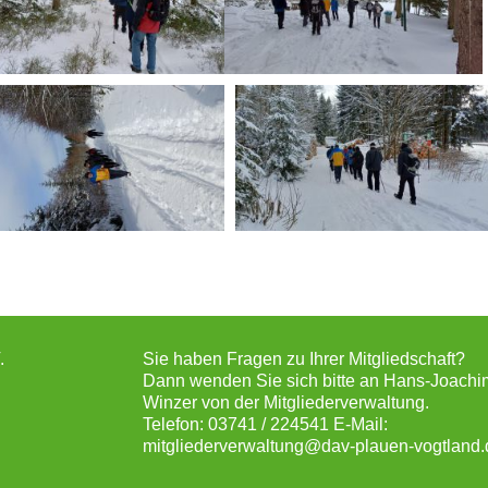
.
Sie haben Fragen zu Ihrer Mitgliedschaft?
Dann wenden Sie sich bitte an Hans-Joachi
Winzer von der Mitgliederverwaltung.
Telefon: 03741 / 224541 E-Mail:
mitgliederverwaltung@dav-plauen-vogtland.