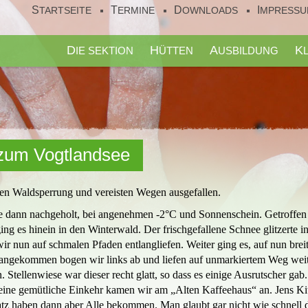
STARTSEITE
TERMINE
DOWNLOADS
IMPRESS
DIE SEKTION
HÜTTEN
AUSBILDUNG
zum Vogtlandsee
n Waldsperrung und vereisten Wegen ausgefallen.
 dann nachgeholt, bei angenehmen -2°C und Sonnenschein. Getroffen 
ng es hinein in den Winterwald. Der frischgefallene Schnee glitzerte i
wir nun auf schmalen Pfaden entlangliefen. Weiter ging es, auf nun 
angekommen bogen wir links ab und liefen auf unmarkiertem Weg weite
Stellenwiese war dieser recht glatt, so dass es einige Ausrutscher gab
ne gemütliche Einkehr kamen wir am „Alten Kaffeehaus“ an. Jens Kitte
atz haben dann aber Alle bekommen. Man glaubt gar nicht wie schnell 