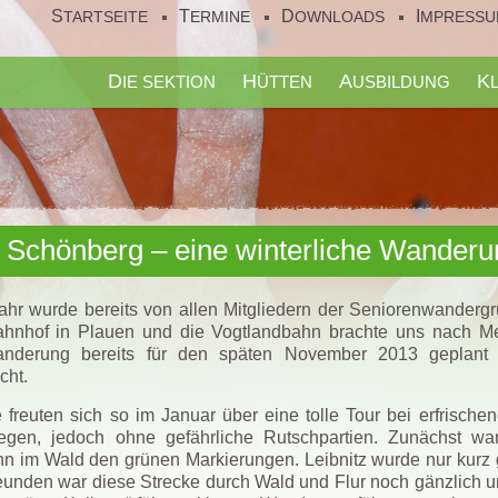
STARTSEITE
TERMINE
DOWNLOADS
IMPRESS
DIE SEKTION
HÜTTEN
AUSBILDUNG
 Schönberg – eine winterliche Wanderu
hr wurde bereits von allen Mitgliedern der Seniorenwandergr
ahnhof in Plauen und die Vogtlandbahn brachte uns nach Me
nderung bereits für den späten November 2013 geplant ge
cht.
 freuten sich so im Januar über eine tolle Tour bei erfrische
egen, jedoch ohne gefährliche Rutschpartien. Zunächst w
n im Wald den grünen Markierungen. Leibnitz wurde nur kurz ge
unden war diese Strecke durch Wald und Flur noch gänzlich u