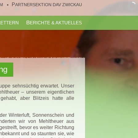
UM
PARTNERSEKTION DAV ZWICKAU
KLETTERN
BERICHTE & AKTUELLES
ng
uppe sehnsüchtig erwartet. Unser
hltheuer – unserem eigentlichen
habt, aber Blitzeis hatte alle
nder Winterluft, Sonnenschein und
anderten wir von Mehltheuer aus
streift, bevor es weiter Richtung
nbekannt und so staunten sie, wie