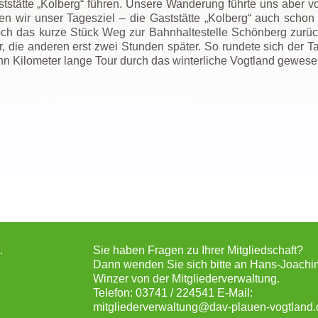
ststätte „Kolberg“ führen. Unsere Wanderung führte uns aber v
n wir unser Tagesziel – die Gaststätte „Kolberg“ auch schon 
och das kurze Stück Weg zur Bahnhaltestelle Schönberg zurück
r, die anderen erst zwei Stunden später. So rundete sich der Ta
hn Kilometer lange Tour durch das winterliche Vogtland gewese
.
Sie haben Fragen zu Ihrer Mitgliedschaft?
Dann wenden Sie sich bitte an Hans-Joachi
Winzer von der Mitgliederverwaltung.
Telefon: 03741 / 224541 E-Mail:
mitgliederverwaltung@dav-plauen-vogtland.