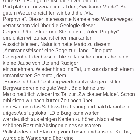
Anreise in Fahrgemeinschaften von einem
Parkplatz in Lunzenau im Tal der „Zwickauer Mulde“. Bei
gutem Wetter erreichten wir bald die „Via
Porphyria“. Dieser interessante Name eines Wanderweges
verrät schon viel über die Geologie dieser
Gegend. Über Stock und Stein, dem „Roten Porphyr“,
erreichten wir zunächst einen markanten
Aussichtsfelsen. Natürlich hatte Mario zu diesem
„Amtmannsfelsen“ eine Sage zur Hand. Eine gute
Gelegenheit, der Geschichte zu lauschen und dabei eine
kleine Jause von Ute und Rüdiger
einzunehmen. Wieder hinab ins Tal, um kurz danach einem
romantischen Seitental, dem
„Brauselochbach“ entlang wieder aufzusteigen, ist für
Bergwanderer eine gute Wahl. Bald führte uns
Mario natürlich wieder ins Tal zur „Zwickauer Mulde“. Schon
erblickten wir nach kurzer Zeit hoch über
den Bäumen das Schloss Rochsburg und bald darauf ein
uriges Ausflugslokal. „Die Burg kann warten“
war deutlich aus einigen Kehlen zu hören. Nach einer
schönen Rast mit Absingen eines seltsamen
Volksliedes und Stärkung vom Tresen und aus der Küche,
wurde die Wanderung über eine