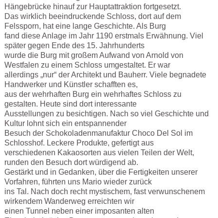
Hängebrücke hinauf zur Hauptattraktion fortgesetzt.
Das wirklich beeindruckende Schloss, dort auf dem
Felssporn, hat eine lange Geschichte. Als Burg
fand diese Anlage im Jahr 1190 erstmals Erwähnung. Viel
später gegen Ende des 15. Jahrhunderts
wurde die Burg mit großem Aufwand von Arnold von
Westfalen zu einem Schloss umgestaltet. Er war
allerdings „nur“ der Architekt und Bauherr. Viele begnadete
Handwerker und Künstler schafften es,
aus der wehrhaften Burg ein wehrhaftes Schloss zu
gestalten. Heute sind dort interessante
Ausstellungen zu besichtigen. Nach so viel Geschichte und
Kultur lohnt sich ein entspannender
Besuch der Schokoladenmanufaktur Choco Del Sol im
Schlosshof. Leckere Produkte, gefertigt aus
verschiedenen Kakaosorten aus vielen Teilen der Welt,
runden den Besuch dort würdigend ab.
Gestärkt und in Gedanken, über die Fertigkeiten unserer
Vorfahren, führten uns Mario wieder zurück
ins Tal. Nach doch recht mystischem, fast verwunschenem
wirkendem Wanderweg erreichten wir
einen Tunnel neben einer imposanten alten