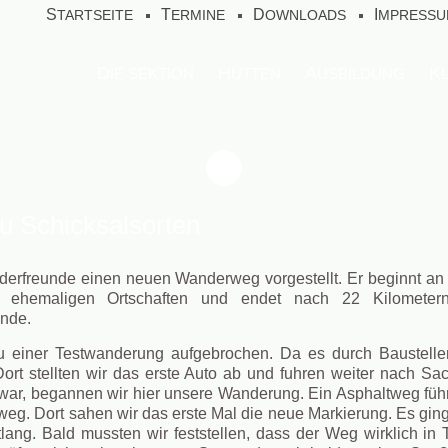
STARTSEITE
TERMINE
DOWNLOADS
IMPRESS
DIE SEKTION
HÜTTEN
AUSBILDUNG
 Schicksalsorten
nderfreunde einen neuen Wanderweg vorgestellt. Er beginnt a
 zu ehemaligen Ortschaften und endet nach 22 Kilometer
nde.
zu einer Testwanderung aufgebrochen. Da es durch Baustelle
 Dort stellten wir das erste Auto ab und fuhren weiter nach S
 war, begannen wir hier unsere Wanderung. Ein Asphaltweg füh
eg. Dort sahen wir das erste Mal die neue Markierung. Es gi
lang. Bald mussten wir feststellen, dass der Weg wirklich in 