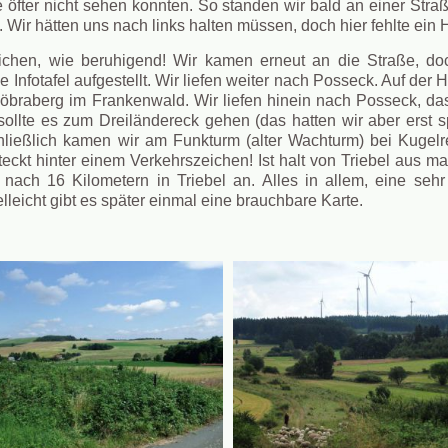
 öfter nicht sehen konnten. So standen wir bald an einer Stra
. Wir hätten uns nach links halten müssen, doch hier fehlte ein 
ichen, wie beruhigend! Wir kamen erneut an die Straße, doc
 Infotafel aufgestellt. Wir liefen weiter nach Posseck. Auf der 
öbraberg im Frankenwald. Wir liefen hinein nach Posseck, das 
llte es zum Dreiländereck gehen (das hatten wir aber erst spä
ließlich kamen wir am Funkturm (alter Wachturm) bei Kugelre
teckt hinter einem Verkehrszeichen! Ist halt von Triebel aus 
nach 16 Kilometern in Triebel an. Alles in allem, eine seh
elleicht gibt es später einmal eine brauchbare Karte.