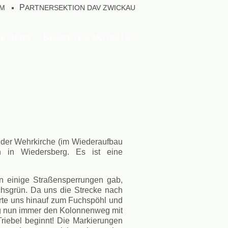
UM
PARTNERSEKTION DAV ZWICKAU
KLETTERN
BERICHTE & AKTUELLES
n der Wehrkirche (im Wiederaufbau
n in Wiedersberg. Es ist eine
n einige Straßensperrungen gab,
achsgrün. Da uns die Strecke nach
rte uns hinauf zum Fuchspöhl und
ng nun immer den Kolonnenweg mit
Triebel beginnt! Die Markierungen