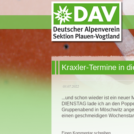
Kraxler-Termine in d
03.07.2022
...und schon wieder ist ein neue
DIENSTAG lade ich an den Poppens
Gruppenabend in Möschwitz angeset
einen geschmeidigen Wochenstart
Einen Kommentar schreiben