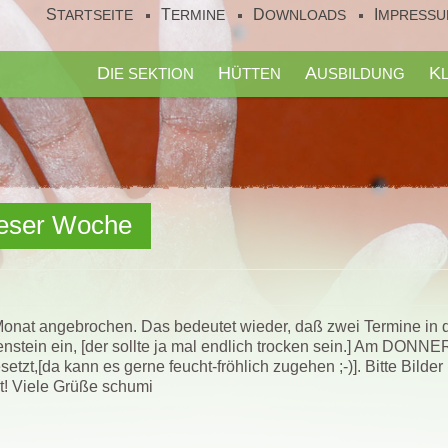
STARTSEITE
TERMINE
DOWNLOADS
IMPRESS
DIE SEKTION
HÜTTEN
AUSBILDUNG
ieser Woche
r Monat angebrochen. Das bedeutet wieder, daß zwei Termine in
tein ein, [der sollte ja mal endlich trocken sein.] Am DONN
zt,[da kann es gerne feucht-fröhlich zugehen ;-)]. Bitte Bilder
! Viele Grüße schumi