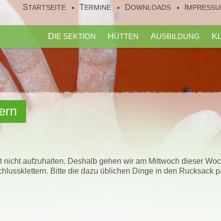
STARTSEITE
TERMINE
DOWNLOADS
IMPRESS
DIE SEKTION
HÜTTEN
AUSBILDUNG
ern
ist nicht aufzuhalten. Deshalb gehen wir am Mittwoch dieser W
hlussklettern. Bitte die dazu üblichen Dinge in den Rucksack 
2