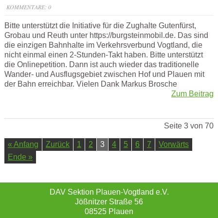
KOMMENTARE: 0
Bitte unterstützt die Initiative für die Zughalte Gutenfürst,
Grobau und Reuth unter https://burgsteinmobil.de. Das sind
die einzigen Bahnhalte im Verkehrsverbund Vogtland, die
nicht einmal einen 2-Stunden-Takt haben. Bitte unterstützt
die Onlinepetition. Dann ist auch wieder das traditionelle
Wander- und Ausflugsgebiet zwischen Hof und Plauen mit
der Bahn erreichbar. Vielen Dank Markus Brosche
Zum Beitrag
Seite 3 von 70
« Anfang
Zurück
1
2
3
4
5
6
7
Vorwärts
Ende »
DAV Sektion Plauen-Vogtland e.V.
Jößnitzer Straße 56
08525 Plauen