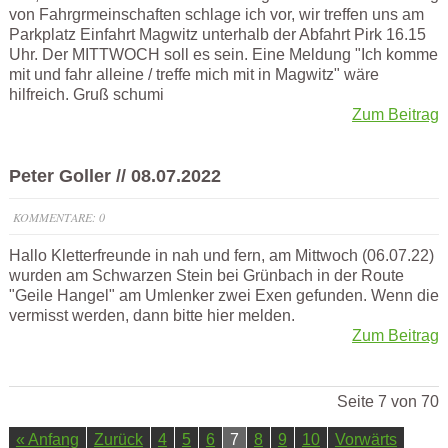
von Fahrgrmeinschaften schlage ich vor, wir treffen uns am
Parkplatz Einfahrt Magwitz unterhalb der Abfahrt Pirk 16.15
Uhr. Der MITTWOCH soll es sein. Eine Meldung "Ich komme
mit und fahr alleine / treffe mich mit in Magwitz" wäre
hilfreich. Gruß schumi
Zum Beitrag
Peter Goller // 08.07.2022
KOMMENTARE: 0
Hallo Kletterfreunde in nah und fern, am Mittwoch (06.07.22)
wurden am Schwarzen Stein bei Grünbach in der Route
"Geile Hangel" am Umlenker zwei Exen gefunden. Wenn die
vermisst werden, dann bitte hier melden.
Zum Beitrag
Seite 7 von 70
« Anfang
Zurück
4
5
6
7
8
9
10
Vorwärts