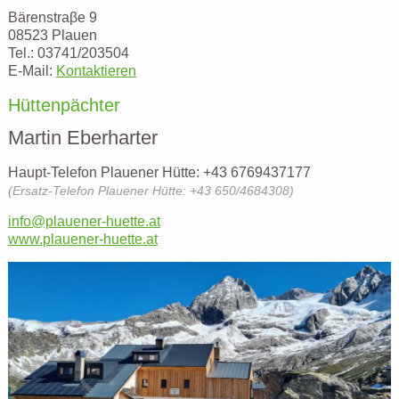
Bärenstraβe 9
08523 Plauen
Tel.: 03741/203504
E-Mail:
Kontaktieren
Hüttenpächter
Martin Eberharter
Haupt-Telefon Plauener Hütte: +43 6769437177
(Ersatz-Telefon Plauener Hütte: +43 650/4684308)
info@plauener-huette.at
www.plauener-huette.at