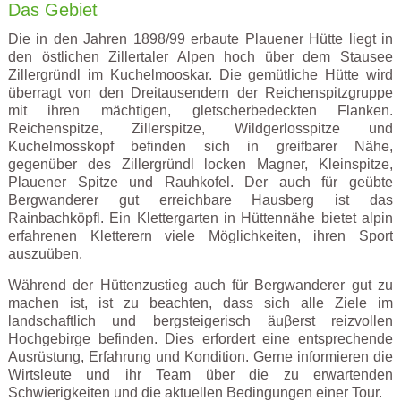
Das Gebiet
Die in den Jahren 1898/99 erbaute Plauener Hütte liegt in
den östlichen Zillertaler Alpen hoch über dem Stausee
Zillergründl im Kuchelmooskar. Die gemütliche Hütte wird
überragt von den Dreitausendern der Reichenspitzgruppe
mit ihren mächtigen, gletscherbedeckten Flanken.
Reichenspitze, Zillerspitze, Wildgerlosspitze und
Kuchelmosskopf befinden sich in greifbarer Nähe,
gegenüber des Zillergründl locken Magner, Kleinspitze,
Plauener Spitze und Rauhkofel. Der auch für geübte
Bergwanderer gut erreichbare Hausberg ist das
Rainbachköpfl. Ein Klettergarten in Hüttennähe bietet alpin
erfahrenen Kletterern viele Möglichkeiten, ihren Sport
auszuüben.
Während der Hüttenzustieg auch für Bergwanderer gut zu
machen ist, ist zu beachten, dass sich alle Ziele im
landschaftlich und bergsteigerisch äuβerst reizvollen
Hochgebirge befinden. Dies erfordert eine entsprechende
Ausrüstung, Erfahrung und Kondition. Gerne informieren die
Wirtsleute und ihr Team über die zu erwartenden
Schwierigkeiten und die aktuellen Bedingungen einer Tour.