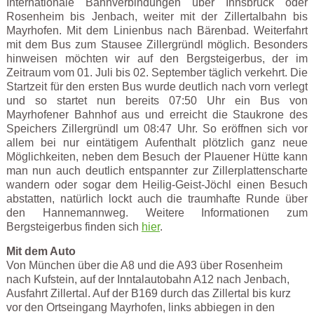
Internationale Bahnverbindungen über Innsbruck oder
Rosenheim bis Jenbach, weiter mit der Zillertalbahn bis
Mayrhofen. Mit dem Linienbus nach Bärenbad. Weiterfahrt
mit dem Bus zum Stausee Zillergründl möglich. Besonders
hinweisen möchten wir auf den Bergsteigerbus, der im
Zeitraum vom 01. Juli bis 02. September täglich verkehrt. Die
Startzeit für den ersten Bus wurde deutlich nach vorn verlegt
und so startet nun bereits 07:50 Uhr ein Bus von
Mayrhofener Bahnhof aus und erreicht die Staukrone des
Speichers Zillergründl um 08:47 Uhr. So eröffnen sich vor
allem bei nur eintätigem Aufenthalt plötzlich ganz neue
Möglichkeiten, neben dem Besuch der Plauener Hütte kann
man nun auch deutlich entspannter zur Zillerplattenscharte
wandern oder sogar dem Heilig-Geist-Jöchl einen Besuch
abstatten, natürlich lockt auch die traumhafte Runde über
den Hannemannweg. Weitere Informationen zum
Bergsteigerbus finden sich
hier
.
Mit dem Auto
Von München über die A8 und die A93 über Rosenheim
nach Kufstein, auf der Inntalautobahn A12 nach Jenbach,
Ausfahrt Zillertal. Auf der B169 durch das Zillertal bis kurz
vor den Ortseingang Mayrhofen, links abbiegen in den