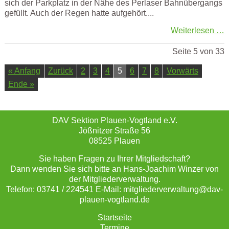
sich der Parkplatz in der Nähe des Perlaser Bahnübergangs
gefüllt. Auch der Regen hatte aufgehört....
Weiterlesen …
Seite 5 von 33
« Anfang
Zurück
2
3
4
5
6
7
8
Vorwärts
Ende »
DAV Sektion Plauen-Vogtland e.V.
Jößnitzer Straße 56
08525 Plauen
Sie haben Fragen zu Ihrer Mitgliedschaft?
Dann wenden Sie sich bitte an Hans-Joachim Winzer von
der Mitgliederverwaltung.
Telefon: 03741 / 224541 E-Mail: mitgliederverwaltung@dav-
plauen-vogtland.de
Startseite
Termine