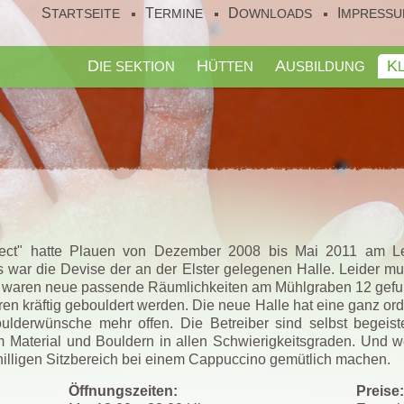
STARTSEITE
TERMINE
DOWNLOADS
IMPRESS
DIE SEKTION
HÜTTEN
AUSBILDUNG
ect" hatte Plauen von Dezember 2008 bis Mai 2011 am L
as war die Devise der an der Elster gelegenen Halle. Leider m
l waren neue passende Räumlichkeiten am Mühlgraben 12 gefu
ren kräftig gebouldert werden. Die neue Halle hat eine ganz ord
derwünsche mehr offen. Die Betreiber sind selbst begeiste
 Material und Bouldern in allen Schwierigkeitsgraden. Und w
 chilligen Sitzbereich bei einem Cappuccino gemütlich machen.
Öffnungszeiten:
Preise: