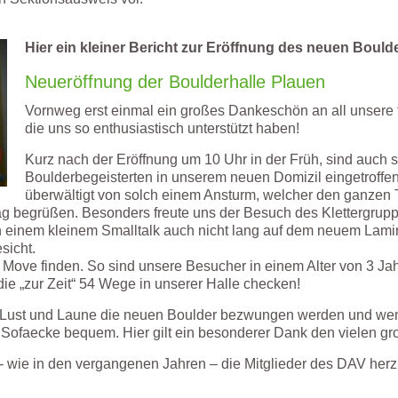
Hier ein kleiner Bericht zur Eröffnung des neuen Bould
Neueröffnung der Boulderhalle Plauen
Vornweg erst einmal ein großes Dankeschön an all unsere f
die uns so enthusiastisch unterstützt haben!
Kurz nach der Eröffnung um 10 Uhr in der Früh, sind auch 
Boulderbegeisterten in unserem neuen Domizil eingetroffe
überwältigt von solch einem Ansturm, welcher den ganzen T
g begrüßen. Besonders freute uns der Besuch des Klettergrup
h einem kleinem Smalltalk auch nicht lang auf dem neuem Lamin
sicht.
 Move finden. So sind unsere Besucher in einem Alter von 3 Jah
e „zur Zeit“ 54 Wege in unserer Halle checken!
Lust und Laune die neuen Boulder bezwungen werden und wem d
r Sofaecke bequem. Hier gilt ein besonderer Dank den vielen g
- wie in den vergangenen Jahren – die Mitglieder des DAV herz