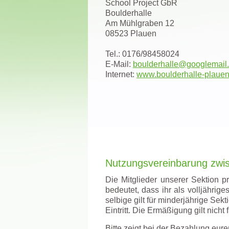
School Project GbR
Boulderhalle
Am Mühlgraben 12
08523 Plauen
Tel.: 0176/98458024
E-Mail:
boulderhalle@googlemail
Internet:
www.boulderhalle-plauen
Nutzungsvereinbarung zwis
Die Mitglieder unserer Sektion p
bedeutet, dass ihr als volljährige
selbige gilt für minderjährige Sek
Eintritt. Die Ermäßigung gilt nicht 
Bitte zeigt bei der Bezahlung eur