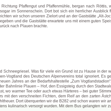
Richtung Pfaffengut und Pfaffenmühle, bergan nach Röttis, we
 sogar im Sonnenschein. Dort bot sich ein herrlicher Ausblick f
ichten wir schon unseren Zielort und an der Gaststätte „Alt-Jo
gegeben und die Gaststätte erwartete uns mit einem guten Spei
zurück nach Plauen brachte.
und Schneegriesel. Was für viele ein Grund ist zu Hause in der
n-Vogtland des Deutschen Alpenvereins total ignoriert. Es geh
 neuen Jahres an der Bedarfshaltestelle „Zum Vogtlandstadion
der Bahnlinie Plauen – Hof, den Essigsteig durch den Stadtwa
ast, wo warmer Tee oder auch etwas Härteres – bei guter Stim
rs mit den verschneiten Fichten, dem Reif an den zarten Äst
theuer. Dort überquerten wir die B282 und schon waren wir am 
stens kulinarisch versorgt wurden. Mit dem Bus gelangten wir 