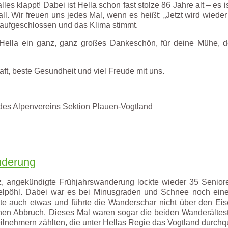
les klappt! Dabei ist Hella schon fast stolze 86 Jahre alt – es
l. Wir freuen uns jedes Mal, wenn es heißt: „Jetzt wird wiede
 aufgeschlossen und das Klima stimmt.
e Hella ein ganz, ganz großes Dankeschön, für deine Mühe, d
aft, beste Gesundheit und viel Freude mit uns.
es Alpenvereins Sektion Plauen-Vogtland
nderung
z, angekündigte Frühjahrswanderung lockte wieder 35 Senio
elpöhl. Dabei war es bei Minusgraden und Schnee noch eine
ute auch etwas und führte die Wanderschar nicht über den Eis
nen Abbruch. Dieses Mal waren sogar die beiden Wanderältest
eilnehmern zählten, die unter Hellas Regie das Vogtland durchq