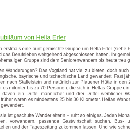
ubiläum von Hella Erler
ch erstmals eine bunt gemischte Gruppe um Hella Erler (siehe 
nd das Berufsleben weitgehend abgeschlossen hatten. Ihr geme
r ehemaligen Gruppe sind dem Seniorenwandern bis heute treu g
hen Wanderungen? Das Vogtland hat viel zu bieten, doch auch 
ngische, bayrische und tschechische Land gewandert. Fast jähr
 nach Staffelstein und natürlich zur Plauener Hütte in den Z
es mitunter bis zu 70 Personen, die sich in Hellas Gruppe einre
 davon ein Drittel männlicher und drei Drittel weiblicher W
 früher waren es mindestens 25 bis 30 Kilometer. Hellas Wand
l gewandert.
 sie ist geschulte Wanderleiterin – ruht so einiges. Jeden Mo
egen, vorwandern, passende Gastwirtschaft suchen, Bus-
tellen und der Tageszeitung zukommen lassen. Und wie schnel