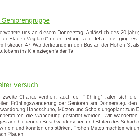
 Seniorengruppe
erwartete uns an diesem Donnerstag. Anlässlich des 20-jähr
ion Plauen-Vogtland“ unter Leitung von Hella Erler ging e
oll stiegen 47 Wanderfreunde in den Bus an der Hohen Straß
 Autobahn ins Kleinziegenfelder Tal.
iter Versuch
 zweite Chance verdient, auch der Frühling“ trafen sich di
eiten Frühlingswanderung der Senioren am Donnerstag, den 
gswanderung Handschuhe, Mützen und Schals ungeplant zum Ei
mperaturen die Wanderung gestartet werden. Wir wanderten
esrand blühenden Buschwindröschen und Blüten des Scharbock
 wir ein und konnten uns stärken. Frohen Mutes machten wir u
ach Plauen.