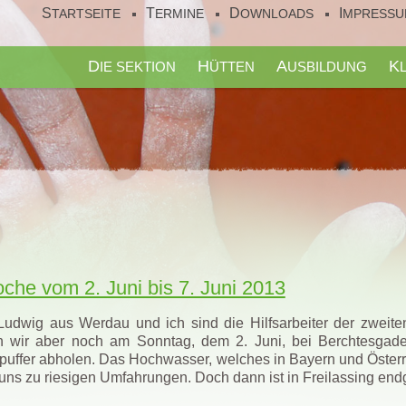
STARTSEITE
TERMINE
DOWNLOADS
IMPRESS
DIE SEKTION
HÜTTEN
AUSBILDUNG
che vom 2. Juni bis 7. Juni 2013
 Ludwig aus Werdau und ich sind die Hilfsarbeiter der zweit
 wir aber noch am Sonntag, dem 2. Juni, bei Berchtesgade
uffer abholen. Das Hochwasser, welches in Bayern und Österre
uns zu riesigen Umfahrungen. Doch dann ist in Freilassing endg